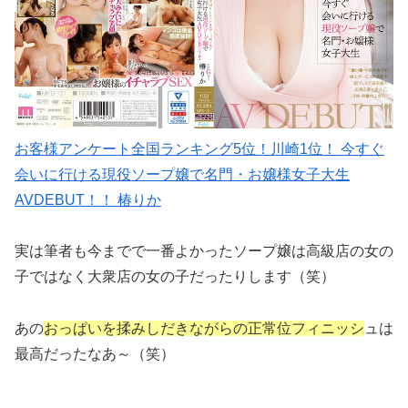
お客様アンケート全国ランキング5位！川崎1位！ 今すぐ
会いに行ける現役ソープ嬢で名門・お嬢様女子大生
AVDEBUT！！ 椿りか
実は筆者も今までで一番よかったソープ嬢は高級店の女の
子ではなく大衆店の女の子だったりします（笑）
あの
おっぱいを揉みしだきながらの正常位フィニッシ
ュは
最高だったなあ～（笑）