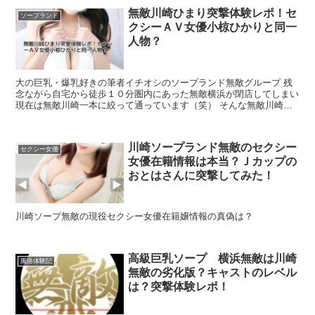
無敵川崎ひまり突撃体験レポ！セ
ソープランド
クシーＡＶ女優小椋ひかりと同一
人物？
大の巨乳・爆乳好きの筆者イチオシのソープランド無敵グループ 残
念ながら自宅から徒歩１０分圏内にあった無敵横浜が閉店してしまい
現在は無敵川崎一本に絞って通っています（笑） そんな無敵川崎の
天然Ｋカップの大型新人で現役セクシーＡＶ女優との噂...
川崎ソープランド無敵のセクシー
セクシー女優
女優在籍情報は本当？Ｊカップの
おとはさんに突撃してみた！
川崎ソープ無敵の現役セクシー女優在籍嬢情報の真偽は？
高級巨乳ソープ 横浜無敵は川崎
風俗体験記
無敵の劣化版？キャストのレベル
は？突撃体験レポ！