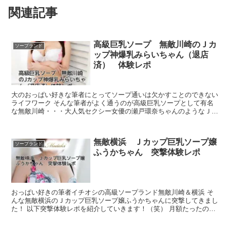
関連記事
高級巨乳ソープ 無敵川崎のＪカ
ソープランド
ップ神爆乳みらいちゃん（退店
済） 体験レポ
大のおっぱい好きな筆者にとってソープ通いは欠かすことのできない
ライフワーク そんな筆者がよく通うのが高級巨乳ソープとして有名
な無敵川崎・・・大人気セクシー女優の瀬戸環奈ちゃんのようなＪカ
ップ爆乳美女とリーズナブルな価格でＨができるコスパ最...
無敵横浜 Ｊカップ巨乳ソープ嬢
ソープランド
ふうかちゃん 突撃体験レポ
おっぱい好きの筆者イチオシの高級ソープランド無敵川崎＆横浜 そ
んな無敵横浜のＪカップ巨乳ソープ嬢ふうかちゃんに突撃してきまし
た！ 以下突撃体験レポを紹介していきます！（笑） 月額たったの５
５０円で人気巨乳セクシー女優の作品が見放題...