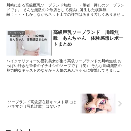
川崎にある高級巨乳ソープランド無敵・・・筆者一押しのソープラン
ドです。 そんな無敵の２号店として横浜に誕生した横浜無
敵！・・・しかしながらネット上での評判はあまり芳しくありません
実際のところはどうなのか？ 突撃して確認してみました！...
高級巨乳ソープランド 川崎無
ソープランド
敵 あんちゃん 体験感想レポー
トまとめ
ハイクオリティーの巨乳美女が集う高級ソープランドの川崎無敵 お
っぱい好きな筆者のイチオシのソープです（笑） そんな川崎無敵の
魅力的なキャストのなかから人気のあんちゃんに突撃してきまし
た！！ 以下体験レポートをまとめていきます！ 高級巨...
ソープランド高級店在籍キャスト嬢には
パネマジ（写真詐欺）はない？