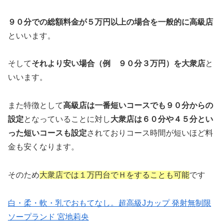
９０分での総額料金が５万円以上の場合を一般的に高級店
といいます。
そして
それより安い場合（例 ９０分３万円）を大衆店
と
いいます。
また特徴として
高級店は一番短いコースでも９０分からの
設定
となっていることに対し
大衆店は６０分や４５分とい
った短いコースも設定
されておりコース時間が短いほど料
金も安くなります。
そのため
大衆店では１万円台でＨをすることも可能
です
白・柔・軟・乳でおもてなし。超高級Jカップ 発射無制限
ソープランド 宮地莉央